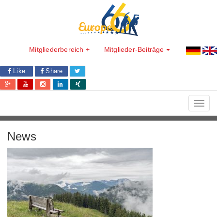
Mitgliederbereich +
Mitglieder-Beiträge
Like
Share
Toggl
navig
News