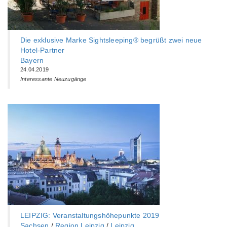
Die exklusive Marke Sightsleeping® begrüßt zwei neue
Hotel-Partner
Bayern
24.04.2019
Interessante Neuzugänge
LEIPZIG: Veranstaltungshöhepunkte 2019
Sachsen
/
Region Leipzig
/
Leipzig