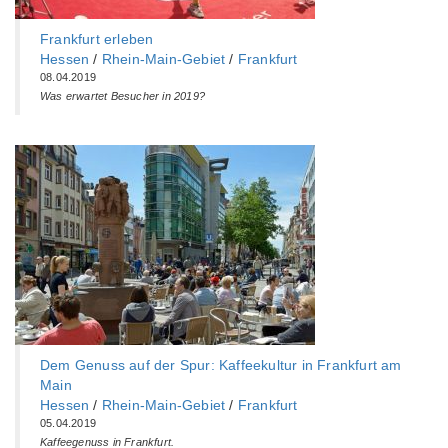
Frankfurt erleben
Hessen
/
Rhein-Main-Gebiet
/
Frankfurt
08.04.2019
Was erwartet Besucher in 2019?
Dem Genuss auf der Spur: Kaffeekultur in Frankfurt am
Main
Hessen
/
Rhein-Main-Gebiet
/
Frankfurt
05.04.2019
Kaffeegenuss in Frankfurt.