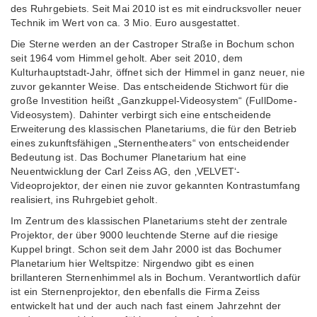
des Ruhrgebiets. Seit Mai 2010 ist es mit eindrucksvoller neuer
Technik im Wert von ca. 3 Mio. Euro ausgestattet.
Die Sterne werden an der Castroper Straße in Bochum schon
seit 1964 vom Himmel geholt. Aber seit 2010, dem
Kulturhauptstadt-Jahr, öffnet sich der Himmel in ganz neuer, nie
zuvor gekannter Weise. Das entscheidende Stichwort für die
große Investition heißt „Ganzkuppel-Videosystem“ (FullDome-
Videosystem). Dahinter verbirgt sich eine entscheidende
Erweiterung des klassischen Planetariums, die für den Betrieb
eines zukunftsfähigen „Sternentheaters“ von entscheidender
Bedeutung ist. Das Bochumer Planetarium hat eine
Neuentwicklung der Carl Zeiss AG, den ‚VELVET‘-
Videoprojektor, der einen nie zuvor gekannten Kontrastumfang
realisiert, ins Ruhrgebiet geholt.
Im Zentrum des klassischen Planetariums steht der zentrale
Projektor, der über 9000 leuchtende Sterne auf die riesige
Kuppel bringt. Schon seit dem Jahr 2000 ist das Bochumer
Planetarium hier Weltspitze: Nirgendwo gibt es einen
brillanteren Sternenhimmel als in Bochum. Verantwortlich dafür
ist ein Sternenprojektor, den ebenfalls die Firma Zeiss
entwickelt hat und der auch nach fast einem Jahrzehnt der