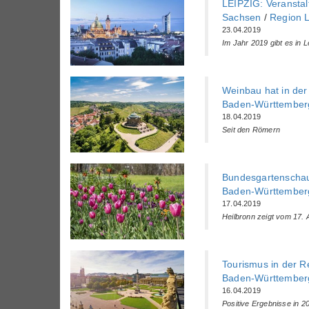
LEIPZIG: Veransta
Sachsen
/
Region L
23.04.2019
Im Jahr 2019 gibt es in Le
Weinbau hat in der 
Baden-Württemberg
18.04.2019
Seit den Römern
Bundesgartenscha
Baden-Württemberg
17.04.2019
Heilbronn zeigt vom 17. 
Tourismus in der Re
Baden-Württemberg
16.04.2019
Positive Ergebnisse in 2