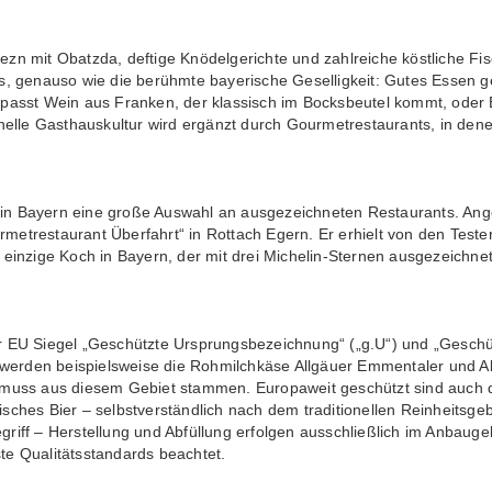
ezn mit Obatzda, deftige Knödelgerichte und zahlreiche köstliche Fi
hls, genauso wie die berühmte bayerische Geselligkeit: Gutes Essen 
 passt Wein aus Franken, der klassisch im Bocksbeutel kommt, oder 
ionelle Gasthauskultur wird ergänzt durch Gourmetrestaurants, in de
in Bayern eine große Auswahl an ausgezeichneten Restaurants. Angef
metrestaurant Überfahrt“ in Rottach Egern. Er erhielt von den Teste
r einzige Koch in Bayern, der mit drei Michelin-Sternen ausgezeich
er EU Siegel „Geschützte Ursprungsbezeichnung“ („g.U“) und „Geschü
rden beispielsweise die Rohmilchkäse Allgäuer Emmentaler und Allgä
h muss aus diesem Gebiet stammen. Europaweit geschützt sind auch 
isches Bier – selbstverständlich nach dem traditionellen Reinheitsg
griff – Herstellung und Abfüllung erfolgen ausschließlich im Anbau
te Qualitätsstandards beachtet.