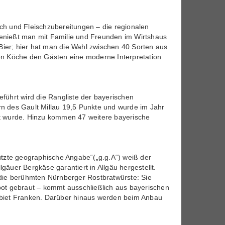
sch und Fleischzubereitungen – die regionalen
genießt man mit Familie und Freunden im Wirtshaus
Bier; hier hat man die Wahl zwischen 40 Sorten aus
nen Köche den Gästen eine moderne Interpretation
ührt wird die Rangliste der bayerischen
rn des Gault Millau 19,5 Punkte und wurde im Jahr
net wurde. Hinzu kommen 47 weitere bayerische
tzte geographische Angabe“(„g.g.A“) weiß der
uer Bergkäse garantiert in Allgäu hergestellt.
die berühmten Nürnberger Rostbratwürste: Sie
ebot gebraut – kommt ausschließlich aus bayerischen
gebiet Franken. Darüber hinaus werden beim Anbau