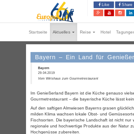
Like
Share
Startseite
Aktuelles
Reise
Hotel
Tagunge
Bayern – Ein Land für Genieße
Bayern
29.04.2019
Vom Wirtshaus zum Gourmetrestaurant
Im Genießerland Bayern ist die Küche genauso vielsei
Gourmetrestaurant – die bayerische Küche lässt kei
Auf den saftigen Almwiesen Bayerns grasen glückli
milden Klima wachsen lokale Obst- und Gemüsesorte
Fischsorten. Die bayerische Landschaft ist nicht nu
regionale und hochwertige Produkte aus der Natur z
Hochgenüsse zubereiten.