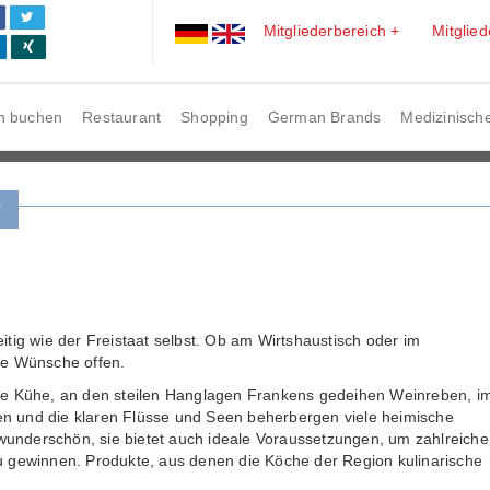
Mitgliederbereich +
Mitglie
n buchen
Restaurant
Shopping
German Brands
Medizinische
r
tig wie der Freistaat selbst. Ob am Wirtshaustisch oder im
ne Wünsche offen.
che Kühe, an den steilen Hanglagen Frankens gedeihen Weinreben, i
n und die klaren Flüsse und Seen beherbergen viele heimische
r wunderschön, sie bietet auch ideale Voraussetzungen, um zahlreiche
u gewinnen. Produkte, aus denen die Köche der Region kulinarische