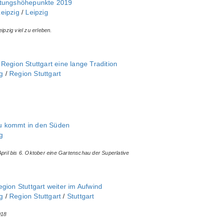
ltungshöhepunkte 2019
eipzig
/
Leipzig
ipzig viel zu erleben.
Region Stuttgart eine lange Tradition
‎
/
Region Stuttgart
u kommt in den Süden
‎
April bis 6. Oktober eine Gartenschau der Superlative
gion Stuttgart weiter im Aufwind
‎
/
Region Stuttgart
/
Stuttgart
018