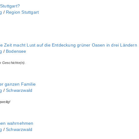
 Stuttgart?
‎
/
Region Stuttgart
ie Zeit macht Lust auf die Entdeckung grüner Oasen in drei Ländern
‎
/
Bodensee
n Geschichte(n).
er ganzen Familie
‎
/
Schwarzwald
weilig!
innen wahrnehmen
‎
/
Schwarzwald