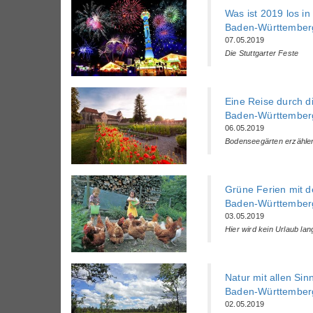
Was ist 2019 los in
Baden-Württemberg
07.05.2019
Die Stuttgarter Feste
Eine Reise durch d
Baden-Württemberg
06.05.2019
Bodenseegärten erzähle
Grüne Ferien mit d
Baden-Württemberg
03.05.2019
Hier wird kein Urlaub lang
Natur mit allen S
Baden-Württemberg
02.05.2019