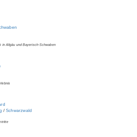
Schwaben
rik in Allgäu und Bayerisch-Schwaben
n
rlebnis
ard
‎
/
Schwarzwald
tritte