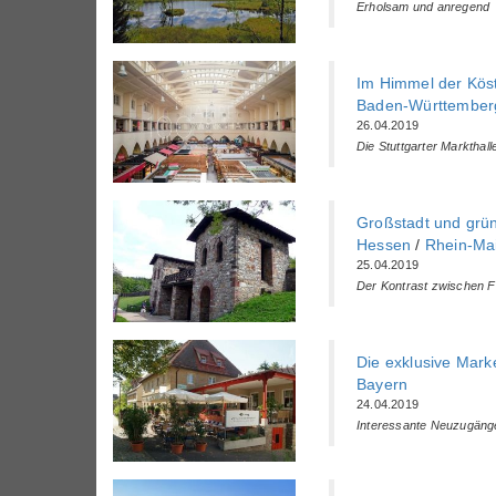
Erholsam und anregend
Im Himmel der Köst
Baden-Württemberg
26.04.2019
Die Stuttgarter Markthal
Großstadt und grü
Hessen
/
Rhein-Ma
25.04.2019
Der Kontrast zwischen F
Die exklusive Mark
Bayern
24.04.2019
Interessante Neuzugäng