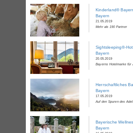
Kinderland® Bayern
Bayern
21.05.2019
Mehr als 190 Partner
Sightsleeping®-Hot
Bayern
20.05.2019
Bayerns Hotelmarke fü
Herrschaftliches B
Bayern
17.05.2019
Auf den Spuren des Adel
Bayerische Wellnes
Bayern