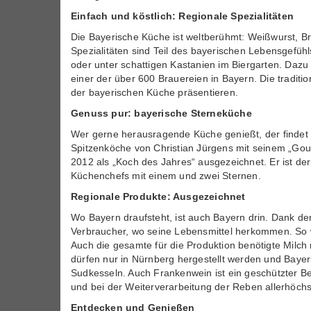
Einfach und köstlich: Regionale Spezialitäten
Die Bayerische Küche ist weltberühmt: Weißwurst, Br
Spezialitäten sind Teil des bayerischen Lebensgefü
oder unter schattigen Kastanien im Biergarten. Dazu
einer der über 600 Brauereien in Bayern. Die tradit
der bayerischen Küche präsentieren.
Genuss pur: bayerische Sterneküche
Wer gerne herausragende Küche genießt, der findet 
Spitzenköche von Christian Jürgens mit seinem „Gour
2012 als „Koch des Jahres“ ausgezeichnet. Er ist de
Küchenchefs mit einem und zwei Sternen.
Regionale Produkte: Ausgezeichnet
Wo Bayern draufsteht, ist auch Bayern drin. Dank d
Verbraucher, wo seine Lebensmittel herkommen. So we
Auch die gesamte für die Produktion benötigte Milc
dürfen nur in Nürnberg hergestellt werden und Bayer
Sudkesseln. Auch Frankenwein ist ein geschützter Be
und bei der Weiterverarbeitung der Reben allerhöchs
Entdecken und Genießen