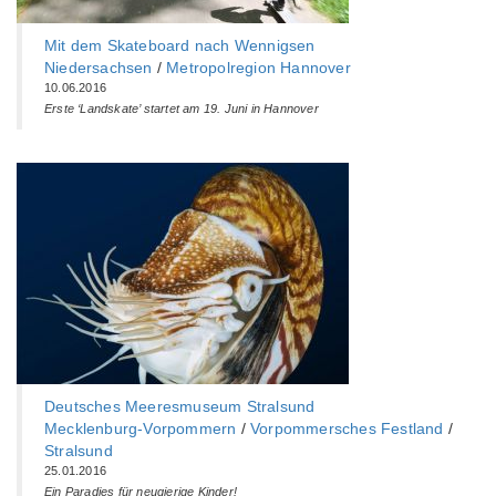
Mit dem Skateboard nach Wennigsen
Niedersachsen
/
Metropolregion Hannover
10.06.2016
Erste ‘Landskate’ startet am 19. Juni in Hannover
Deutsches Meeresmuseum Stralsund
Mecklenburg-Vorpommern
/
Vorpommersches Festland
/
Stralsund
25.01.2016
Ein Paradies für neugierige Kinder!