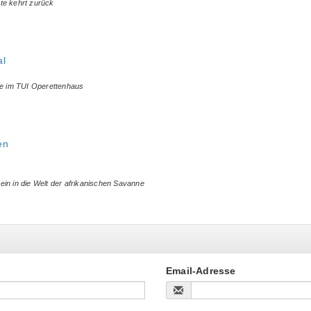
te kehrt zurück
al
ne im TUI Operettenhaus
en
in in die Welt der afrikanischen Savanne
Email-Adresse