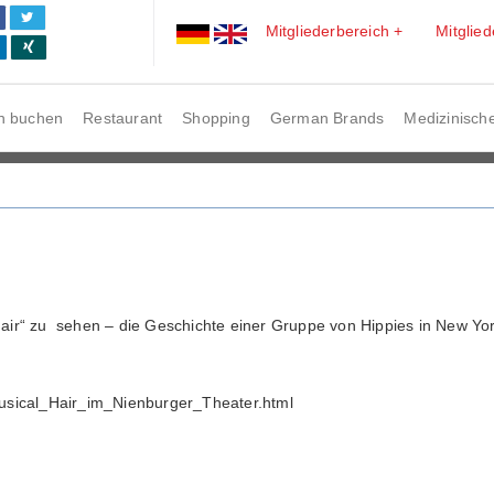
Mitgliederbereich +
Mitglie
n buchen
Restaurant
Shopping
German Brands
Medizinische
Hair“ zu sehen – die Geschichte einer Gruppe von Hippies in New Yo
sical_Hair_im_Nienburger_Theater.html