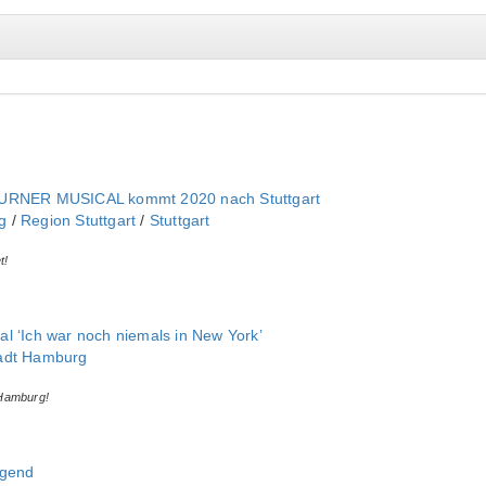
TURNER MUSICAL kommt 2020 nach Stuttgart
‎
/
Region Stuttgart
/
Stuttgart
t!
l ‘Ich war noch niemals in New York’
adt Hamburg
Hamburg!
egend