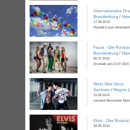
Internationales Dr
Brandenburg
/
Hav
17.09.2015
Pünktlich zum Herbstanf
Faust - Die Rockop
Brandenburg
/
Hav
06.07.2015
Erstmals am 10.07.2015 
West Side Story
Sachsen
/
Region L
15.06.2015
Leonard Bernsteins Music
Elvis - Das Musica
28.05.2015