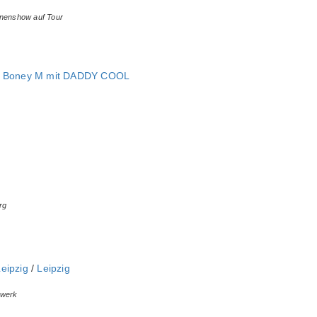
hnenshow auf Tour
on Boney M mit DADDY COOL
rg
eipzig
/
Leipzig
hwerk