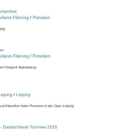
achenfest
elland-Fläming
/
Potsdam
ang
er
elland-Fläming
/
Potsdam
im Filmpark Babelsberg
eipzig
/
Leipzig
al-Klassiker feiert Premiere in der Oper Leipzig
l - Deutschland-Tournee 2016