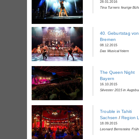
28.01.2016
Tina Turners feurige Bü
40. Geburtstag v
Bremen
08.12.2015
Das Musical feiern
The Queen Night
Bayern
16.10.2015
Silvester 2015 in Augsbu
Trouble in Tahiti
Sachsen
/
Region L
18.09.2015
Leonard Bernsteins Frü