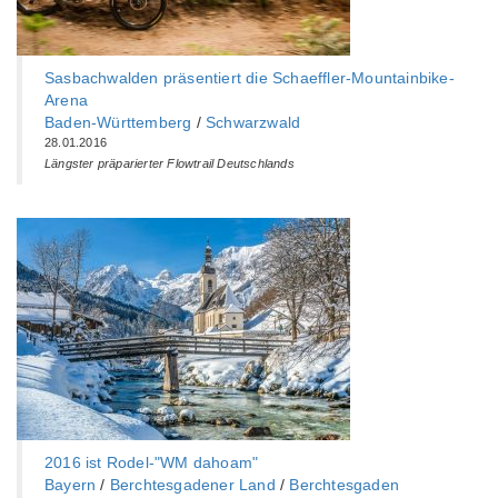
Sasbachwalden präsentiert die Schaeffler-Mountainbike-
Arena
Baden-Württemberg‎
/
Schwarzwald
28.01.2016
Längster präparierter Flowtrail Deutschlands
2016 ist Rodel-"WM dahoam"
Bayern
/
Berchtesgadener Land
/
Berchtesgaden