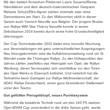
Mit den beiden finnischen Pilotinnen Laura Suvanto/Reeta
Hämäläinen und dem deutsch-österreichischen Gespann
Melanie Schulz/Elke Aigner stehen erstmals zwei reine
Damenteams am Start. Zu den Mitfavoriten zählt in dieser
Saison auch Yannick Neuville aus Belgien. Der jüngere Bruder
von Rallye-WM-Star Thierry Neuville konnte in seiner
Debütsaison 2014 bereits durch seine hohe Grundschnelligkeit
überzeugen.
Der Cup-Terminkalender 2015 bietet eine reizvolle Mischung
aus Veranstaltungen mit ganz unterschiedlichen Ausprägungen:
Neu hinzugekommen sind die Auftaktveranstaltung rund um St.
Wendel sowie die Thüringen Rallye. Zu den Höhepunkten des
Jahres zählen zweifellos das Heimspiel von Opel, die Rallye
Wartburg, deren Serviceplatz sich unmittelbar vor den Toren
des Opel-Werks in Eisenach befindet. Und natürlich hat die
Teilnahme beim Gastspiel zur Rallye-Weltmeisterschaft, der
ADAC Rallye Deutschland, einen ganz besonderen Stellenwert
unter den Teams.
Gut gefüllter Preisgeldtopf, neues Punktesystem
Während die bewährte Technik rund um den 140 PS starken
Opel ADAM Cup unverändert in die dritte Saison geht, wurde