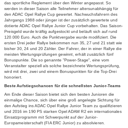
das sportliche Reglement über den Winter angepasst. So
werden in dieser Saison alle Teilnehmer altersunabhängig für
den ADAC Opel Rallye Cup gewertet. Nachwuchsfahrern des
Jahrgangs 1988 oder jünger ist der zusätzlich gewertete und
dotierte ADAC Opel Rallye Junior Cup vorbehalten. Das Saison-
Preisgeld wurde kräftig aufgestockt und beläuft sich auf rund
120.000 Euro. Auch die Punktvergabe wurde modifiziert. Die
ersten Drei jeder Rallye bekommen nun 35, 27 und 21 statt wie
bisher 30, 24 und 20 Zähler. Der Fahrer, der in einer Rallye die
meisten Wertungsprüfungen gewinnt, erhält zusätzlich fünf
Bonuspunkte. Die so genannte "Power-Stage", eine vom
Veranstalter speziell als solche bezeichnete Wertungsprüfung,
wird mit drei, zwei und einem Bonuspunkten für die Top-Drei
honoriert.
Beste Aufstiegschancen für die schnellsten Junior-Teams
Am Ende dieser Saison bietet sich den besten Junioren die
einmalige Chance, sich über eine groß angelegte Sichtung für
den Aufstieg ins ADAC Opel Rallye Junior Team zu qualifizieren
und 2016 im 190 PS starken Opel ADAM R2 ein internationales
Einsatzprogramm mit Schwerpunkt auf der Junior-
Europameisterschaft (FIA ERC Junior) zu absolvieren.